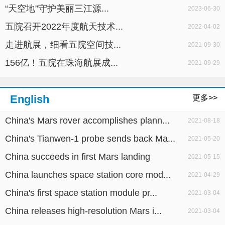
“天空地”守护美丽三江源...
2023-06-30
五院召开2022年度航天技术...
2022-04-02
走进航展，细看五院空间技...
2021-09-30
156亿！五院在珠海航展成...
2021-09-29
English
更多>>
China's Mars rover accomplishes plann...
2021-08-18
China's Tianwen-1 probe sends back Ma...
2021-05-20
China succeeds in first Mars landing
2021-05-15
China launches space station core mod...
2021-04-29
China's first space station module pr...
2021-03-04
China releases high-resolution Mars i...
2021-03-04