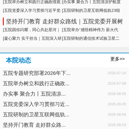
形势及举措
[五院举办树立和践行正确政绩观
[办实事 聚合力丨五院清凉护航度
学习教育专题... ]
[五院党委深入学习贯彻习近平党
盛夏，暖心... ]
[五院研制的卫星互联网低轨23组
建思想，专题... ]
卫星成功发... ]
坚持开门教育 走好群众路线｜五院党委开展树
立和践行正确政绩观学习教育面对面座谈
[五院因你闪耀，同心共赴星河｜
[五院举办“感悟精神伟力 薪火代
五院举办20... ]
[凝心聚力 实干担当｜五院深入研
代相传”暨... ]
[五院研制的通信技术试验卫星二
判科研生产... ]
十七号A星成... ]
更多>>
本院动态
五院专题研究部署2026年下...
2026-07-10
五院举办树立和践行正确政...
2026-07-08
办实事 聚合力丨五院清凉...
2026-08-05
五院党委深入学习贯彻习近...
2026-08-05
五院研制的卫星互联网低轨...
2026-08-04
坚持开门教育 走好群众路...
2026-08-03