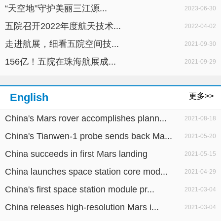
“天空地”守护美丽三江源...
2023-06-30
五院召开2022年度航天技术...
2022-04-02
走进航展，细看五院空间技...
2021-09-30
156亿！五院在珠海航展成...
2021-09-29
English
更多>>
China's Mars rover accomplishes plann...
2021-08-18
China's Tianwen-1 probe sends back Ma...
2021-05-20
China succeeds in first Mars landing
2021-05-15
China launches space station core mod...
2021-04-29
China's first space station module pr...
2021-03-04
China releases high-resolution Mars i...
2021-03-04