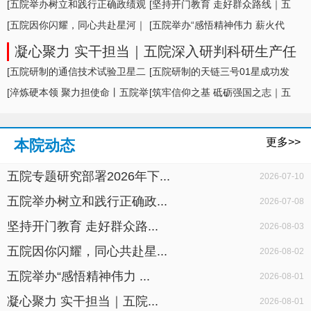
形势及举措
[五院举办树立和践行正确政绩观
[坚持开门教育 走好群众路线｜五
学习教育专题... ]
[五院因你闪耀，同心共赴星河｜
院党委开展... ]
[五院举办“感悟精神伟力 薪火代
五院举办20... ]
代相传”暨... ]
凝心聚力 实干担当｜五院深入研判科研生产任
务态势，聚力冲刺完成下半年型号任务
[五院研制的通信技术试验卫星二
[五院研制的天链三号01星成功发
十七号A星成... ]
[淬炼硬本领 聚力担使命丨五院举
射 ]
[筑牢信仰之基 砥砺强国之志｜五
办2026年度... ]
院扎实开展... ]
更多>>
本院动态
五院专题研究部署2026年下...
2026-07-10
五院举办树立和践行正确政...
2026-07-08
坚持开门教育 走好群众路...
2026-08-03
五院因你闪耀，同心共赴星...
2026-08-02
五院举办“感悟精神伟力 ...
2026-08-01
凝心聚力 实干担当｜五院...
2026-08-01