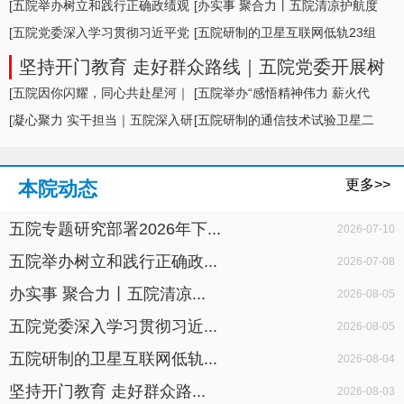
形势及举措
[五院举办树立和践行正确政绩观
[办实事 聚合力丨五院清凉护航度
学习教育专题... ]
[五院党委深入学习贯彻习近平党
盛夏，暖心... ]
[五院研制的卫星互联网低轨23组
建思想，专题... ]
卫星成功发... ]
坚持开门教育 走好群众路线｜五院党委开展树
立和践行正确政绩观学习教育面对面座谈
[五院因你闪耀，同心共赴星河｜
[五院举办“感悟精神伟力 薪火代
五院举办20... ]
[凝心聚力 实干担当｜五院深入研
代相传”暨... ]
[五院研制的通信技术试验卫星二
判科研生产... ]
十七号A星成... ]
更多>>
本院动态
五院专题研究部署2026年下...
2026-07-10
五院举办树立和践行正确政...
2026-07-08
办实事 聚合力丨五院清凉...
2026-08-05
五院党委深入学习贯彻习近...
2026-08-05
五院研制的卫星互联网低轨...
2026-08-04
坚持开门教育 走好群众路...
2026-08-03