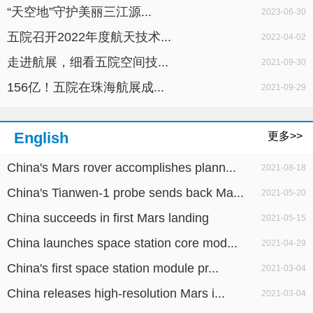
“天空地”守护美丽三江源...
2023-06-30
五院召开2022年度航天技术...
2022-04-02
走进航展，细看五院空间技...
2021-09-30
156亿！五院在珠海航展成...
2021-09-29
English
更多>>
China's Mars rover accomplishes plann...
2021-08-18
China's Tianwen-1 probe sends back Ma...
2021-05-20
China succeeds in first Mars landing
2021-05-15
China launches space station core mod...
2021-04-29
China's first space station module pr...
2021-03-04
China releases high-resolution Mars i...
2021-03-04