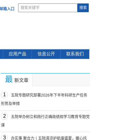
部邮箱入口
应用产品
信息公开
联系我们
最
新文章
1
五院专题研究部署2026年下半年科研生产任务
形势及举措
2
五院举办树立和践行正确政绩观学习教育专题党
课
3
办实事 聚合力丨五院清凉护航度盛夏，暖心托