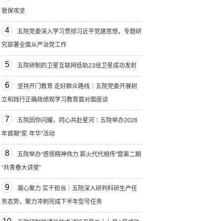
管保攻坚
4
五院党委深入学习贯彻习近平党建思想，专题研
究部署全面从严治党工作
5
五院研制的卫星互联网低轨23组卫星成功发射
6
坚持开门教育 走好群众路线｜五院党委开展树
立和践行正确政绩观学习教育面对面座谈
7
五院因你闪耀，同心共赴星河｜五院举办2026
年首期“家·年华”活动
8
五院举办“感悟精神伟力 薪火代代相传”暨第二期
“共青春大讲堂”
9
凝心聚力 实干担当｜五院深入研判科研生产任
务态势，聚力冲刺完成下半年型号任务