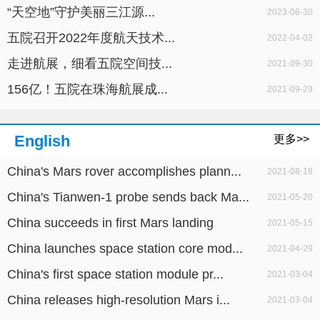
“天空地”守护美丽三江源...
2023-06-30
五院召开2022年度航天技术...
2022-04-02
走进航展，细看五院空间技...
2021-09-30
156亿！五院在珠海航展成...
2021-09-29
English
更多>>
China's Mars rover accomplishes plann...
2021-08-18
China's Tianwen-1 probe sends back Ma...
2021-05-20
China succeeds in first Mars landing
2021-05-15
China launches space station core mod...
2021-04-29
China's first space station module pr...
2021-03-04
China releases high-resolution Mars i...
2021-03-04