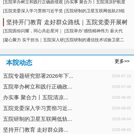
形势及举措
[五院举办树立和践行正确政绩观
[办实事 聚合力丨五院清凉护航度
学习教育专题... ]
[五院党委深入学习贯彻习近平党
盛夏，暖心... ]
[五院研制的卫星互联网低轨23组
建思想，专题... ]
卫星成功发... ]
坚持开门教育 走好群众路线｜五院党委开展树
立和践行正确政绩观学习教育面对面座谈
[五院因你闪耀，同心共赴星河｜
[五院举办“感悟精神伟力 薪火代
五院举办20... ]
[凝心聚力 实干担当｜五院深入研
代相传”暨... ]
[五院研制的通信技术试验卫星二
判科研生产... ]
十七号A星成... ]
更多>>
本院动态
五院专题研究部署2026年下...
2026-07-10
五院举办树立和践行正确政...
2026-07-08
办实事 聚合力丨五院清凉...
2026-08-05
五院党委深入学习贯彻习近...
2026-08-05
五院研制的卫星互联网低轨...
2026-08-04
坚持开门教育 走好群众路...
2026-08-03