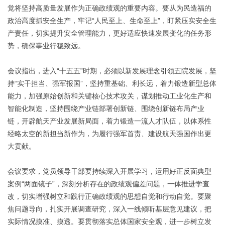
觉将坚持高质量发展作为正确政绩观的重要内容。要从为民造福的
政治高度抓安全生产，牢记“人民至上、生命至上”，盯紧压实安全生
产责任，切实提升安全管理能力，更好适应快速发展变化的任务形
势，确保事业行稳致远。
会议指出，进入“十五五”时期，必须以新发展理念引领五院发展，坚
持“实干担当、强军报国”，坚持重基础、利长远，着力锻造新型总体
能力，加强原始创新和关键核心技术攻关，谋划推动工业化生产和
智能化制造，坚持围绕产业链部署创新链、围绕创新链布局产业
链，开辟航天产业发展新局面，着力锻造一流人才队伍，以体系性
经略太空的新担当新作为，为履行强军首责、建设航天强国作出更
大贡献。
会议要求，党员领导干部要持续深入开展学习，运用好正反面典型
案例“两面镜子”，深刻分析存在的政绩观偏差问题，一体推进学查
改，切实增强树立和践行正确政绩观的思想自觉和行动自觉。要聚
焦问题导向，扎实开展调查研究，深入一线倾听基层意见建议，把
实际情况摸准、摸透。要贯彻落实总体国家安全观，进一步树立发