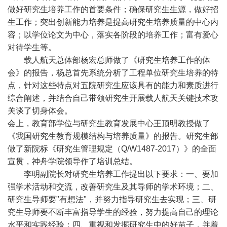
做好研究生培养工作的首要条件；确保研究生生源，做好招
生工作；突出创新能力培养是提高研究生培养质量的中心内
容；以学位论文为中心，落实各阶段的培养工作；富有爱心
对待学生等。
载人航天总体部杨宏总师做了《研究生培养工作的体
会》的报告，杨总首先系统分析了工程单位研究生培养的特
点，针对这些特点对五院研究生应该具有的能力和素质进行
综合阐述，并结合自己带领研究生开展载人航天关键技术攻
关谈了切身体会。
会上，教育部学位与研究生教育发展中心王顶明教授做了
《我国研究生教育规模结构与培养质量》的报告。研究生部
做了新院标《研究生管理规定（
Q/W1487-2017
）》的全面
宣贯，神舟学院领导作了培训总结。
李明副院长对研究生培养工作提出以下要求：一、要加
强学术活动和交流，改善研究生及其导师的学术环境；二、
研究生导师要
"
有想法
"
，并努力指导研究生去实现；三、研
究生导师要不断丰富指导学生的经验，努力提高自己的理论
水平和实践经验；四、重视和发掘研究生中的好苗子，并着