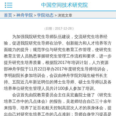
中国空间技术研究院
首页
神舟学院
学院动态
>
>
> 浏览文章
（日期：2017-12-28 )
为加强我院研究生导师队伍建设，交流研究生培养经
验，促进我院研究生导师在治学、创新能力和人才培养等方
面能力的提升；规范学位与研究生教育工作管理，使研究生
教育主管人员熟悉掌握研究生管理工作流程和要求，进一步
提升研究生培养质量，根据院
2017
年培训计划，人力资源
部神舟学院于
11
月
22
日举办
2017
年度研究生导师培训会，
李明副院长参加培训会，会议由神舟学院刘瑞生秘书长主
持。五院近几年新近聘任的博士生导师、硕士生导师以及各
培养单位研究生管理人员共计
100
多人参加了培训。
会议首先由院教育委员会主任吴宏鑫院士做了《研究生
培养工作中的几点体会》的报告，吴老师结合自己三十余年
来指导、培养了近百名航天控制高层次人才的亲身体会，提
出自己对研究生培养工作的几点准则：导师自身学习提高是