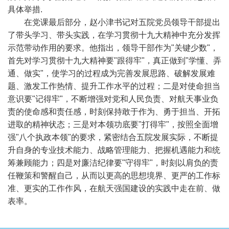
具体举措
.
在党课最后部分，赵小津书记对五院党员领导干部提出
了带头学习、带头实践，在学习贯彻十九大精神中充分发挥
示范带动作用的要求。他指出，领导干部作为
"
关键少数
"
，
首先对学习贯彻十九大精神要
"
跟得牢
"
，真正做到
"
学懂、弄
通、做实
"
，使学习的过程成为完善发展思路、破解发展难
题、激发工作热情、提升工作水平的过程；二是对使命担当
意识要
"
记得牢
"
，不断增强对党和人民负责、对航天事业负
责的使命感和责任感，时刻保持敢于作为、勇于担当、开拓
进取的精神状态；三是对本领功底要
"
打得牢
"
，按照全面增
强
"
八个执政本领
"
的要求，紧密结合五院发展实际，不断提
升自身的专业技术能力、战略管理能力、把握机遇能力和统
筹兼顾能力；四是对廉洁纪律要
"
守得牢
"
，时刻以肩负的责
任鞭策和警醒自己，从而以更高的思想境界、更严的工作标
准、更实的工作作风，在航天强国建设的实践中走在前、做
表率。