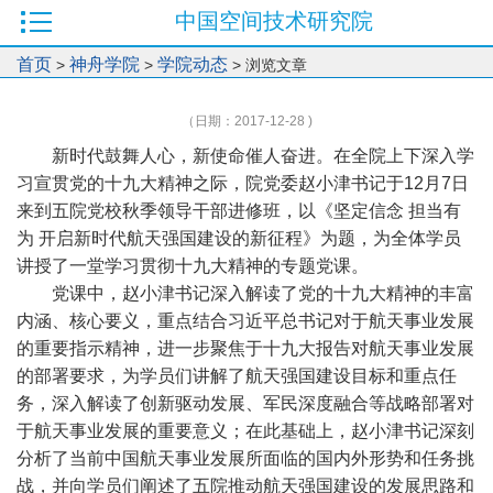
中国空间技术研究院
首页
神舟学院
学院动态
>
>
> 浏览文章
（日期：2017-12-28 )
新时代鼓舞人心，新使命催人奋进。在全院上下深入学
习宣贯党的十九大精神之际，院党委赵小津书记于
12
月
7
日
来到五院党校秋季领导干部进修班，以《坚定信念
担当有
为
开启新时代航天强国建设的新征程》为题，为全体学员
讲授了一堂学习贯彻十九大精神的专题党课。
党课中，赵小津书记深入解读了党的十九大精神的丰富
内涵、核心要义，重点结合习近平总书记对于航天事业发展
的重要指示精神，进一步聚焦于十九大报告对航天事业发展
的部署要求，为学员们讲解了航天强国建设目标和重点任
务，深入解读了创新驱动发展、军民深度融合等战略部署对
于航天事业发展的重要意义；在此基础上，赵小津书记深刻
分析了当前中国航天事业发展所面临的国内外形势和任务挑
战，并向学员们阐述了五院推动航天强国建设的发展思路和