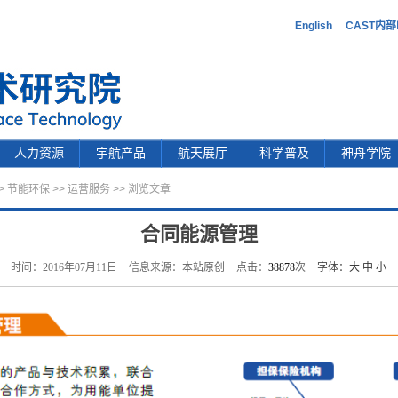
English
CAST内
人力资源
宇航产品
航天展厅
科学普及
神舟学院
>
节能环保
>>
运营服务
>> 浏览文章
合同能源管理
时间：2016年07月11日
信息来源：本站原创
点击：
38878
次
字体：
大
中
小