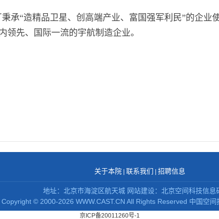
秉承“造精品卫星、创高端产业、富国强军利民”的企业
内领先、国际一流的宇航制造企业。
关于本院
联系我们
招聘信息
|
|
地址：北京市海淀区航天城 网站建设：北京空间科技信息
Copyright
©
2000-2026 WWW.CAST.CN All Rights Reserved
中国空间
京ICP备20011260号-1