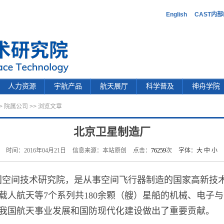
English
CAST内
人力资源
宇航产品
航天展厅
科学普及
神舟学院
>
院属公司
>> 浏览文章
北京卫星制造厂
时间：2016年04月21日
信息来源：本站原创
点击：
76259
次
字体：
大
中
小
空间技术研究院，是从事空间飞行器制造的国家高新技术
载人航天等7个系列共180余颗（艘）星船的机械、电子
我国航天事业发展和国防现代化建设做出了重要贡献。