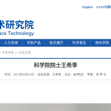
English
CAST内
人力资源
宇航产品
航天展厅
科学普及
神舟学院
>
专家学者
>> 浏览文章
科学院院士王希季
时间：2015年08月03日
信息来源：王希季
点击：
42795
次
字体：
大
中
小