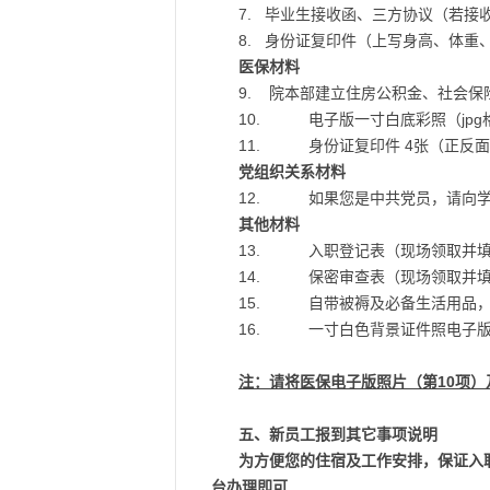
7. 毕业生接收函、三方协议（若接
8. 身份证复印件（上写身高、体重
医保材料
9. 院本部建立住房公积金、社会
10. 电子版一寸白底彩照（jpg格式
11. 身份证复印件 4张（正反面
党组织关系材料
12. 如果您是中共党员，请向学
其他材料
13. 入职登记表（现场领取并
14. 保密审查表（现场领取并
15. 自带被褥及必备生活用品，
16. 一寸白色背景证件照电子版（办理
注：请将医保电子版照片（第10项）
五、新员工报到其它事项说明
为方便您的住宿及工作安排，保证入
台办理即可