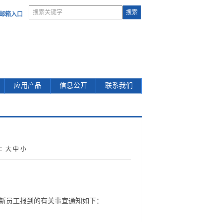
部邮箱入口
应用产品
信息公开
联系我们
：
大
中
小
季新员工报到的有关事宜通知如下：