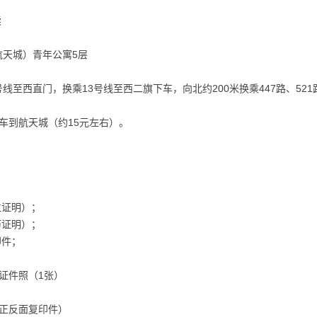
续
航天城）青年公寓5层
号线至西直门，换乘13号线至西二旗下车，向北约200米换乘447路、52
租车到航天城（约15元左右）。
位证明）；
历证明）；
印件；
寸证件照（1张）
、正反面复印件）