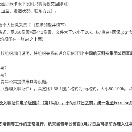
收函即绿卡未下发则只将协议交回即可）
、血型、婚姻状况、联系方式）。
保险个人信息采集卡（现场领取并填写）
，宽358像素×高441像素，文件大于9k小于20k，以“姓名+医保.jpg”
均须印在一张a4之上面）
校组织部门说明，将组织关系转递介绍信开到“
中国航天科技集团公司直
填写）
填写）
青年公寓提供床具等设施。
入职证件），高宽比1.38:1照片格式为jpg格式，大小80-100k。以“姓
及入职证件电子版照片（第16项），于3月17日之前，
统一发至isse_hr@
职培训等工作的正常进行，航天城青年公寓自3月27日后可提前办理入住