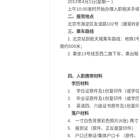
2013年4月1日(星期一 )
上午10:00准时开始办理入职相关手
二、报到地点
北京市海淀区友谊路102号（唐家岭
三、乘车路线
1. 北京站到航天城乘车路线：地铁2
南约500米；
2. 乘坐13号线至西二旗下车，乘出
四、入职携带材料
学历材料
1. 学位证原件及1份复印件（或学
2. 毕业证原件及1份复印件（或学
3. 英语四、六级证书原件及1份复
落户材料
4. 一寸白色背景彩色照片(6张) 两
5. 报到证（原件、正反面复印件）
6. 户口迁移证/集体户口卡 （原件