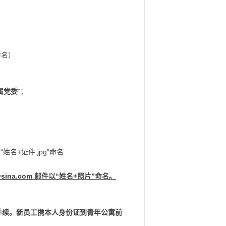
命名）
属党委
”；
名+证件.jpg”命名
sina.com
邮件以“姓名+照片”命名。
手续。新员工携本人身份证到青年公寓前