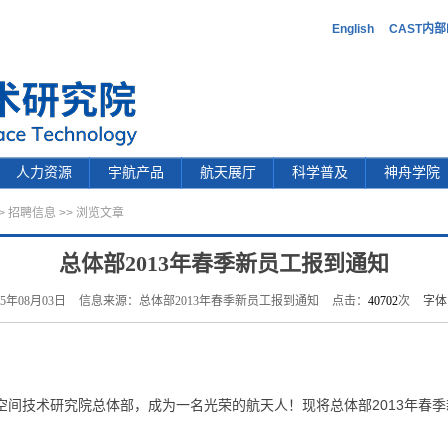
English
CAST内
人力资源
宇航产品
航天展厅
科学普及
神舟学院
>
招聘信息
>> 浏览文章
总体部2013年春季新员工报到通知
5年08月03日
信息来源：总体部2013年春季新员工报到通知
点击：
40702
次
字体
空间技术研究院总体部，成为一名光荣的航天人！现将总体部2013年春