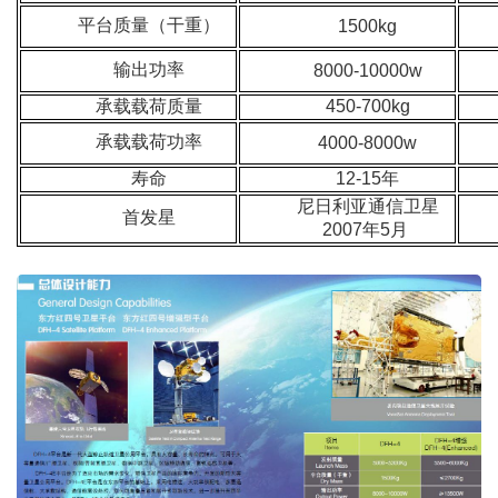
平台质量（干重）
1500kg
输出功率
8000-10000w
承载载荷质量
450-700kg
承载载荷功率
4000-8000w
寿命
12-15年
尼日利亚通信卫星
首发星
2007年5月