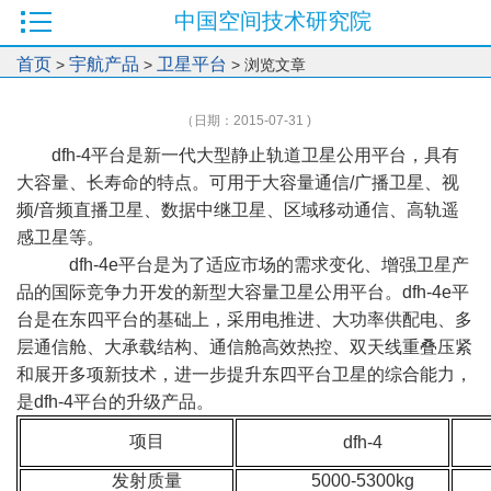
中国空间技术研究院
首页
宇航产品
卫星平台
>
>
> 浏览文章
（日期：2015-07-31 )
dfh-4平台是新一代大型静止轨道卫星公用平台，具有
大容量、长寿命的特点。可用于大容量通信/广播卫星、视
频/音频直播卫星、数据中继卫星、区域移动通信、高轨遥
感卫星等。
dfh-4e平台是为了适应市场的需求变化、增强卫星产
品的国际竞争力开发的新型大容量卫星公用平台。dfh-4e平
台是在东四平台的基础上，采用电推进、大功率供配电、多
层通信舱、大承载结构、通信舱高效热控、双天线重叠压紧
和展开多项新技术，进一步提升东四平台卫星的综合能力，
是dfh-4平台的升级产品。
项目
dfh-4
发射质量
5000-5300kg