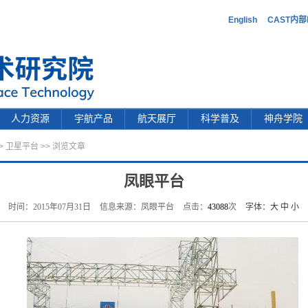
English
CAST内
人力资源
宇航产品
航天展厅
科学普及
神舟学院
>
卫星平台
>> 浏览文章
凤眼平台
时间：2015年07月31日
信息来源：凤眼平台
点击：
43088
次
字体：
大
中
小