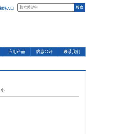
部邮箱入口
应用产品
信息公开
联系我们
小