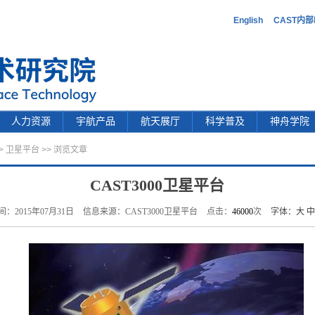
English
CAST内
人力资源
宇航产品
航天展厅
科学普及
神舟学院
>
卫星平台
>> 浏览文章
CAST3000卫星平台
间：2015年07月31日
信息来源：CAST3000卫星平台
点击：
46000
次
字体：
大
中