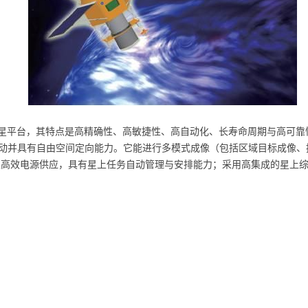
的小卫星平台，其特点是高精确性、高敏捷性、高自动化、长寿命周期与高可
动并具有自由空间定向能力。它能进行多模式成像（包括区域目标成像、
上高效电源供应，具有星上任务自动管理与安排能力；采用高集成的星上综合