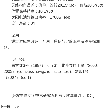
天线指向误差：俯仰、滚转≤0.15°(3σ) 偏航≤0.5°(3σ)
位置保持精度：±0.1°(3σ)
太阳电池阵输出功率：1700w (eol)
设计寿命：8年
应用
通过适应性改造，可用于通信与导航卫星及深空探测
器。
飞行经历
东方红3号（1997） (dfh-3)、北斗导航卫星（2000、
2003） (compass navigation satellites )、嫦娥1号
（2007） (ce-1)
[版权中国空间技术研究院拥有，转载请注明出处]
上一篇
：
BUS