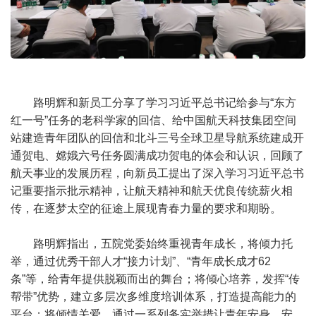
路明辉和新员工分享了学习习近平总书记给参与“东方
红一号”任务的老科学家的回信、给中国航天科技集团空间
站建造青年团队的回信和北斗三号全球卫星导航系统建成开
通贺电、嫦娥六号任务圆满成功贺电的体会和认识，回顾了
航天事业的发展历程，向新员工提出了深入学习习近平总书
记重要指示批示精神，让航天精神和航天优良传统薪火相
传，在逐梦太空的征途上展现青春力量的要求和期盼。
路明辉指出，五院党委始终重视青年成长，将倾力托
举，通过优秀干部人才“接力计划”、“青年成长成才62
条”等，给青年提供脱颖而出的舞台；将倾心培养，发挥“传
帮带”优势，建立多层次多维度培训体系，打造提高能力的
平台；将倾情关爱，通过一系列务实举措让青年安身、安